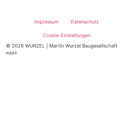
Impres­sum
Daten­schutz
Coo­kie-Ein­stel­lun­gen
© 2026 WURZEL | Martin Wurzel Baugesellschaft
mbH