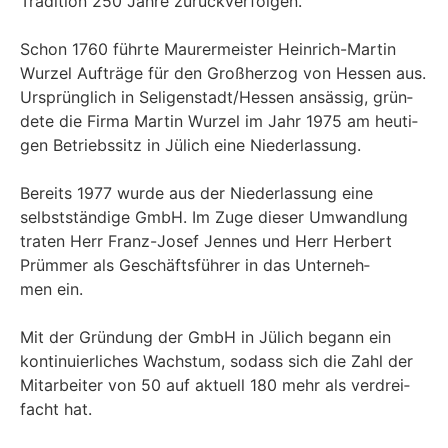
Tra­di­ti­on 250 Jah­re zurückverfolgen.
Schon 1760 führ­te Mau­rer­meis­ter Hein­rich-Mar­tin
Wur­zel Auf­trä­ge für den Groß­her­zog von Hes­sen aus.
Ursprüng­lich in Seligenstadt/​Hessen ansäs­sig, grün­
de­te die Fir­ma Mar­tin Wur­zel im Jahr 1975 am heu­ti­
gen Betriebs­sitz in Jülich eine Niederlassung.
Bereits 1977 wur­de aus der Nie­der­las­sung eine
selbst­stän­di­ge GmbH. Im Zuge die­ser Umwand­lung
tra­ten Herr Franz-Josef Jen­nes und Herr Her­bert
Prüm­mer als Geschäfts­füh­rer in das Unter­neh­
men ein.
Mit der Grün­dung der GmbH in Jülich begann ein
kon­ti­nu­ier­li­ches Wachs­tum, sodass sich die Zahl der
Mit­ar­bei­ter von 50 auf aktu­ell 180 mehr als ver­drei­
facht hat.