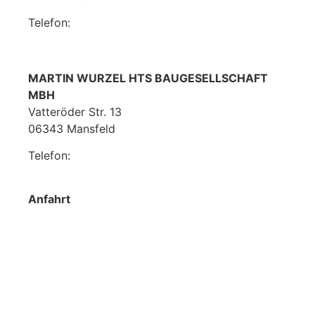
Telefon:
02225 7041940
MARTIN WURZEL HTS BAUGESELLSCHAFT
MBH
Vatteröder Str. 13
06343 Mansfeld
Telefon: ‭
034782 8720‬‬
mansfeld@wurzelbau.de
Anfahrt
Hüttenberg 1a
06343 Mansfeld