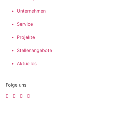
•‏‏‎ ‎ Unternehmen
•‏‏‎ ‎ Service
• ‏‏‎ ‎Pro­jek­te
• ‏‏‎ ‎Stel­len­an­ge­bo­te
•‏‏‎ ‎ Aktuelles
Folge uns