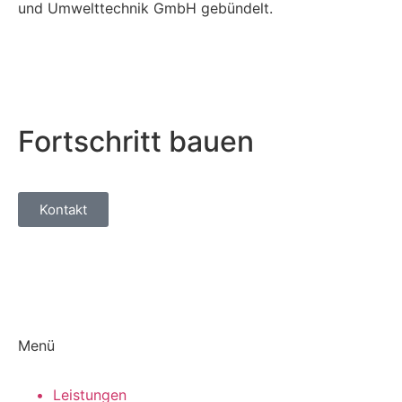
und Umwelt­tech­nik GmbH gebündelt.
Fortschritt bauen
Kontakt
Menü
•‏‏‎ ‎‏‏‎ ‎Leis­tun­gen