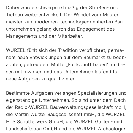
Dabei wur­de schwer­punkt­mä­ßig der Stra­ßen- und
Tief­bau wei­ter­ent­wi­ckelt. Der Wan­del vom Mau­rer­
meis­ter zum moder­nen, tech­no­lo­gie­ori­en­tier­ten Bau­
un­ter­neh­men gelang durch das Enga­ge­ment des
Manage­ments und der Mitarbeiter.
WUR­ZEL fühlt sich der Tra­di­ti­on ver­pflich­tet, per­ma­
nent neue Ent­wick­lun­gen auf dem Bau­markt zu beob­
ach­ten, getreu dem Mot­to „Fort­schritt bau­en“ an die­
sen mit­zu­wir­ken und das Unter­neh­men lau­fend für
neue Auf­ga­ben zu qualifizieren.
Bestimm­te Auf­ga­ben ver­lan­gen Spe­zia­li­sie­run­gen und
eigen­stän­di­ge Unter­neh­men. So sind unter dem Dach
der Radix-WUR­ZEL Bau­ver­wal­tungs­ge­sell­schaft mbH,
die Mar­tin Wur­zel Bau­ge­sell­schaft mbH, die WUR­ZEL
HTS Schot­ter­werk GmbH, die WUR­ZEL Gar­ten- und
Land­schafts­bau GmbH und die WUR­ZEL Archäo­lo­gie