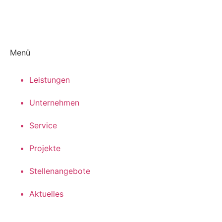
Menü
•‏‏‎ ‎‏‏‎ ‎Leis­tun­gen
•‏‏‎ ‎ Unternehmen
•‏‏‎ ‎ Service
• ‏‏‎ ‎Pro­jek­te
• ‏‏‎ ‎Stel­len­an­ge­bo­te
•‏‏‎ ‎ Aktuelles