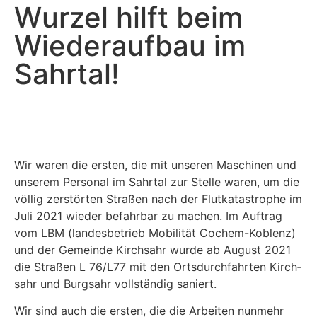
Wur­zel hilft beim
Wie­der­auf­bau im
Sahrtal!
Wir waren die ers­ten, die mit unse­ren Maschi­nen und
unse­rem Per­so­nal im Sahrtal zur Stel­le waren, um die
völ­lig zer­stör­ten Stra­ßen nach der Flut­ka­ta­stro­phe im
Juli 2021 wie­der befahr­bar zu machen. Im Auf­trag
vom LBM (lan­des­be­trieb Mobi­li­tät Cochem-Koblenz)
und der Gemein­de Kirch­sahr wur­de ab August 2021
die Stra­ßen L 76/L77 mit den Orts­durch­fahr­ten Kirch­
sahr und Burg­sahr voll­stän­dig saniert.
Wir sind auch die ers­ten, die die Arbei­ten nun­mehr