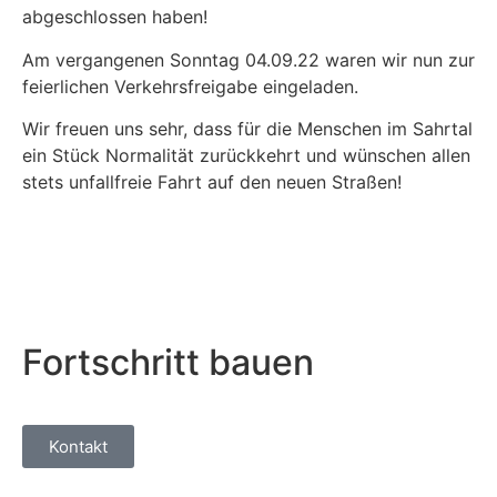
abge­schlos­sen haben!
Am ver­gan­ge­nen Sonn­tag 04.09.22 waren wir nun zur
fei­er­li­chen Ver­kehrs­frei­ga­be eingeladen.
Wir freu­en uns sehr, dass für die Men­schen im Sahrtal
ein Stück Nor­ma­li­tät zurück­kehrt und wün­schen allen
stets unfall­freie Fahrt auf den neu­en Straßen!
Fortschritt bauen
Kontakt