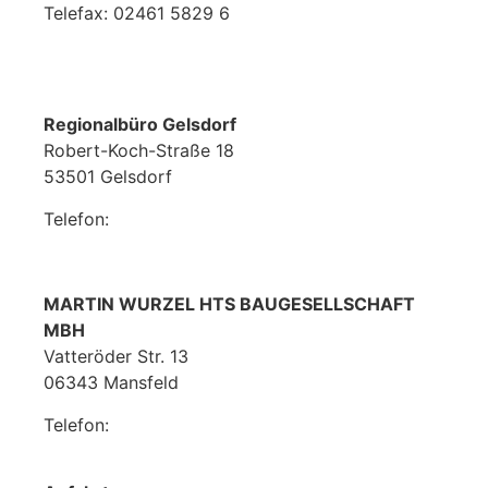
Telefax: 02461 5829 6
wurzel@wurzelbau.de
Regionalbüro Gelsdorf
Robert-Koch-Straße 18
53501 Gelsdorf
Telefon:
02225 7041940
MARTIN WURZEL HTS BAUGESELLSCHAFT
MBH
Vatteröder Str. 13
06343 Mansfeld
Telefon: ‭
034782 8720‬‬
mansfeld@wurzelbau.de