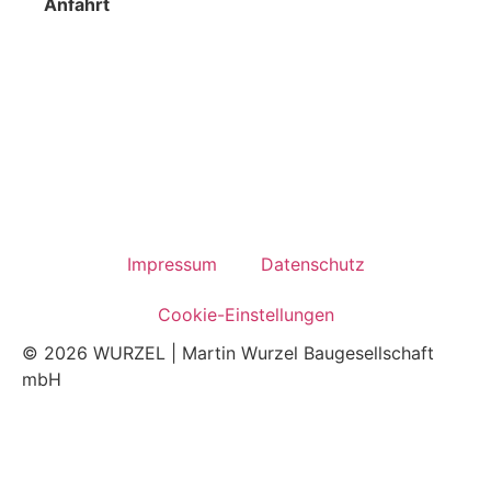
Anfahrt
Hüttenberg 1a
06343 Mansfeld
Impres­sum
Daten­schutz
Coo­kie-Ein­stel­lun­gen
© 2026 WURZEL | Martin Wurzel Baugesellschaft
mbH